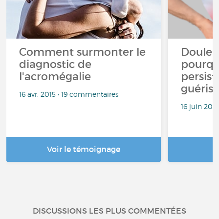
Comment surmonter le
Douleu
diagnostic de
pourqu
l'acromégalie
persist
guériso
16 avr. 2015 • 19 commentaires
16 juin 202
Voir le témoignage
DISCUSSIONS LES PLUS COMMENTÉES