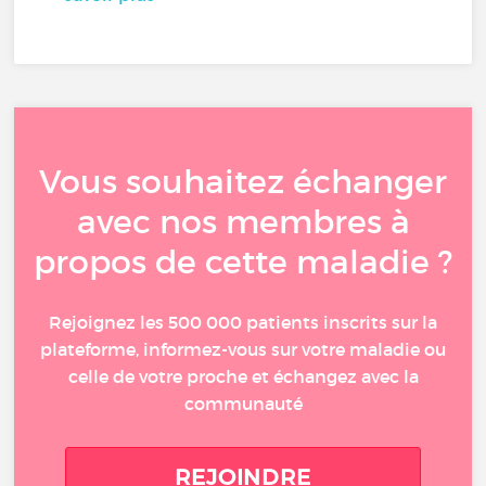
Vous souhaitez échanger
avec nos membres à
propos de cette maladie ?
Rejoignez les 500 000 patients inscrits sur la
plateforme, informez-vous sur votre maladie ou
celle de votre proche et échangez avec la
communauté
REJOINDRE