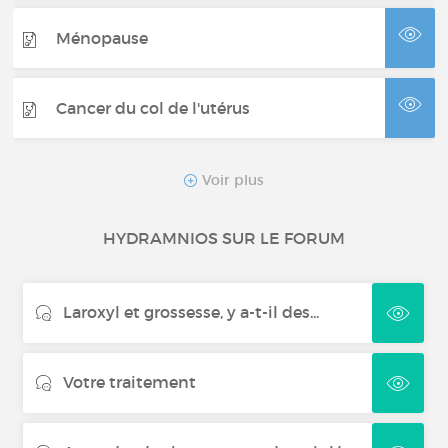
Ménopause
Cancer du col de l'utérus
Kyste à l'ovaire
Voir plus
HYDRAMNIOS SUR LE FORUM
Infertilité
Laroxyl et grossesse, y a-t-il des...
Dysménorrhée
Votre traitement
Grossesse difficile