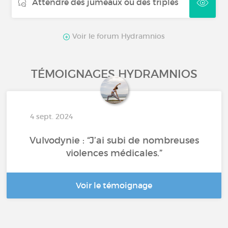
Attendre des jumeaux ou des triplés
Fausse couche
Voir le forum Hydramnios
TÉMOIGNAGES HYDRAMNIOS
4 sept. 2024
Vulvodynie : “J’ai subi de nombreuses
violences médicales.”
Voir le témoignage