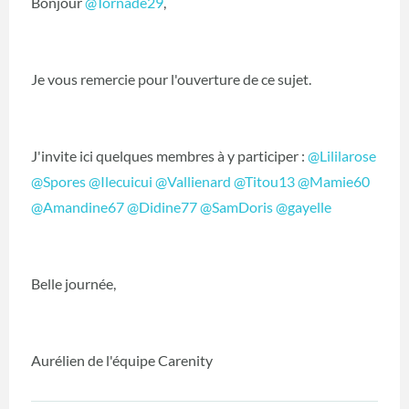
Bonjour
@Tornade29
‍,
Je vous remercie pour l'ouverture de ce sujet.
J'invite ici quelques membres à y participer :
@Lililarose
@Spores
‍
@Ilecuicui
‍
@Vallienard
‍
@Titou13
‍
@Mamie60
@Amandine67
‍
@Didine77
‍
@SamDoris
‍
@gayelle
‍
Belle journée,
Aurélien de l'équipe Carenity