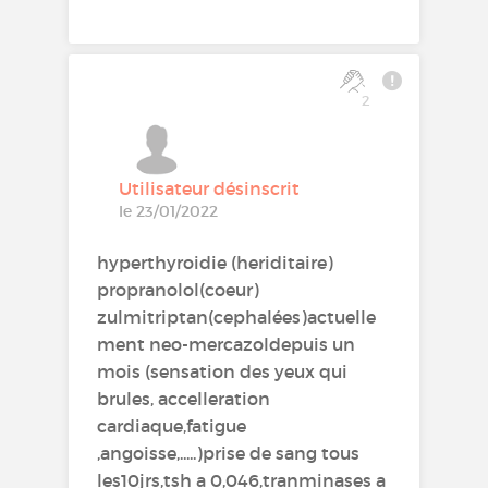
2
Utilisateur désinscrit
le 23/01/2022
hyperthyroidie (heriditaire)
propranolol(coeur)
zulmitriptan(cephalées)actuelle
ment neo-mercazoldepuis un
mois (sensation des yeux qui
brules, accelleration
cardiaque,fatigue
,angoisse,.....)prise de sang tous
les10jrs,tsh a 0,046,tranminases a