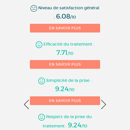
6
Niveau de satisfaction général
6.08
:
/10
5
EN SAVOIR PLUS
4
Nombre d'évaluations
Efficacité du traitement :
3
7.71
/10
2
EN SAVOIR PLUS
1
Simplicité de la prise :
9.24
/10
0
EN SAVOIR PLUS
1
10 
Respect de la prise du
9.24
traitement :
/10