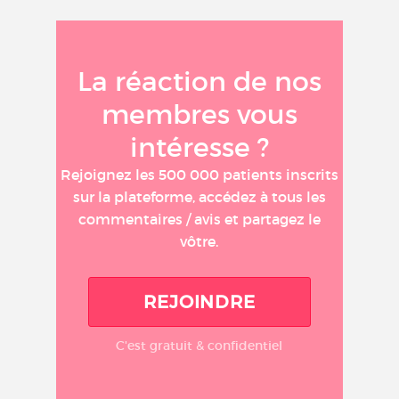
La réaction de nos
membres vous
intéresse ?
Rejoignez les 500 000 patients inscrits
sur la plateforme, accédez à tous les
commentaires / avis et partagez le
vôtre.
REJOINDRE
C'est gratuit & confidentiel