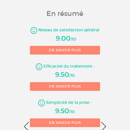
En résumé
Niveau de satisfaction général
9.00
3
:
/10
EN SAVOIR PLUS
Nombre d'évaluations
2
Efficacité du traitement :
9.50
/10
EN SAVOIR PLUS
1
Simplicité de la prise :
9.50
/10
0
EN SAVOIR PLUS
1