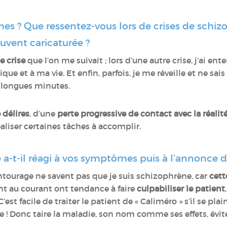
es ? Que ressentez-vous lors de crises de sch
uvent caricaturée ?
e crise
que l’on me suivait ; lors d’une autre crise, j’ai e
ue et à ma vie. Et enfin, parfois, je me réveille et ne sais
 longues minutes.
 délires
, d’une
perte progressive de contact avec la réalit
éaliser certaines tâches à accomplir.
-t-il réagi à vos symptômes puis à l’annonce d
tourage ne savent pas que je suis schizophrène, car
cett
nt au courant ont tendance à faire
culpabiliser le patient
st facile de traiter le patient de « Caliméro » s’il se pla
e ! Donc taire la maladie, son nom comme ses effets, évite