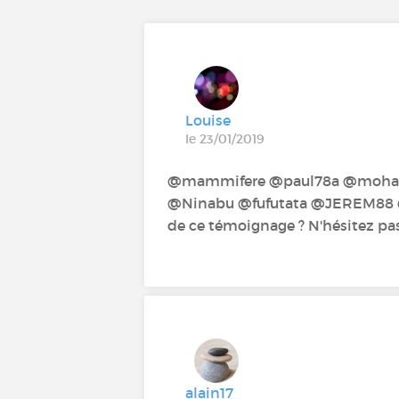
Louise
le 23/01/2019
@mammifere‍ @paul78a‍ @mohand7
@Ninabu‍ @fufutata‍ @JEREM88‍ @
de ce témoignage ? N'hésitez pas
alain17