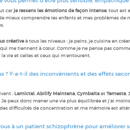
ie vous permet d’être plus sensible, empathique 
out car
je ressens les émotions de façon intense
, tout est
de mieux comprendre les enfants et mes problèmes de
s.
us créative
à tous les niveaux : je peins, je cuisine en cré
ts qui me tiennent à cœur. Comme je ne pense pas comme 
 la vie et celles et ceux qui m’entourent.
 ? Y-a-t-il des inconvénients et des effets secon
ivant :
Lamictal
,
Abilify Maintena
,
Cymbalta
et
Temesta
.
e. Je peux donc mener une vie plus équilibrée et j’ai moins
ai des difficultés de concentration et ma mémoire est altér
vous à un patient schizophrène pour améliorer s