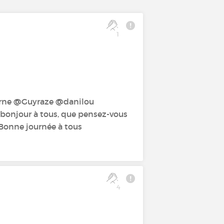
1
ne‍ @Guyraze‍ @danilou‍
bonjour à tous, que pensez-vous
 Bonne journée à tous
4