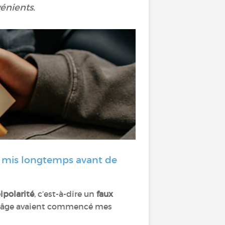
énients.
s mis longtemps avant de
ipolarité
, c’est-à-dire un
faux
el âge avaient commencé mes