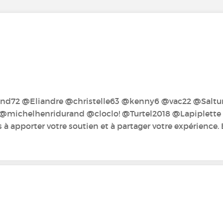
2‍ @Eliandre‍ @christelle63‍ @kenny6‍ @vac22‍ @Saltur
michelhenridurand‍ @cloclo!‍ @Turtel2018‍ @Lapiplette‍ 
 à apporter votre soutien et à partager votre expérience.