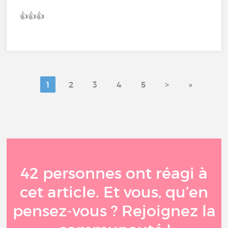
👍👍👍
1
2
3
4
5
>
»
42 personnes ont réagi à
cet article. Et vous, qu’en
pensez-vous ? Rejoignez la