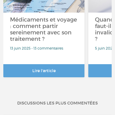
Médicaments et voyage
Quand 
: comment partir
faut-i
sereinement avec son
invalid
traitement ?
?
13 juin 2025 • 13 commentaires
5 juin 202
Lire l'article
DISCUSSIONS LES PLUS COMMENTÉES