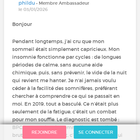
phildu
• Membre Ambassadeur
le 03/01/2026
Bonjour
Pendant longtemps, j’ai cru que mon
sommeil était simplement capricieux. Mon
insomnie fonctionne par cycles : de longues
périodes de calme, sans aucune aide
chimique, puis, sans prévenir, le vide de la nuit
qui revient me hanter. Je n'ai jamais voulu
céder à la facilité des somnifères, préférant
chercher à comprendre ce qui se passait en
moi. En 2019, tout a basculé. Ce n’était plus
seulement de la fatigue, c’était un combat
pour mon souffle. Le diagnostic est tombé :
BPCO et apnées du sommeil. Ces réveils
REJOINDRE
SE CONNECTER
brutaux en pleine nuit, c’était mon corps qui