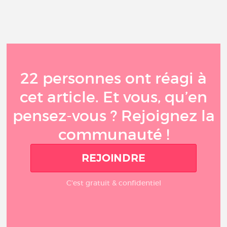
22 personnes ont réagi à
cet article. Et vous, qu’en
pensez-vous ? Rejoignez la
communauté !
REJOINDRE
C'est gratuit & confidentiel