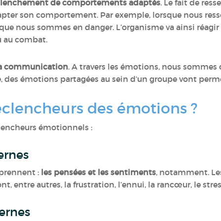
clenchement de comportements adaptés
. Le fait de res
adapter son comportement. Par exemple, lorsque nous res
 que nous sommes en danger. L’organisme va ainsi réagi
u au combat.
 la communication
. A travers les émotions, nous somme
, des émotions partagées au sein d’un groupe vont perme
déclencheurs des émotions ?
éclencheurs émotionnels :
ternes
prennent :
les pensées et les sentiments
, notamment. Le
, entre autres, la frustration, l’ennui, la rancœur, le stres
ternes