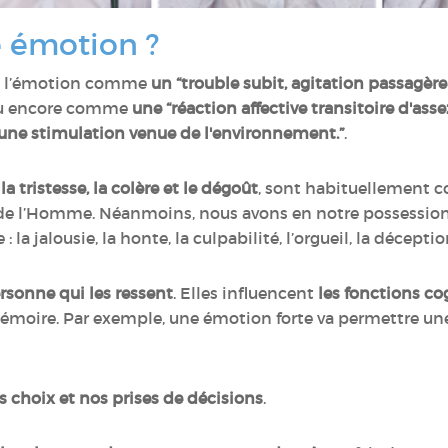
e émotion ?
it l’émotion comme
un “trouble subit, agitation passagère
u encore comme
une “réaction affective transitoire d'ass
une stimulation venue de l'environnement.”
.
, la tristesse, la colère et le dégoût
, sont habituellement
ie de l’Homme. Néanmoins, nous avons en notre possession
: la jalousie, la honte, la culpabilité, l’orgueil, la décepti
ersonne qui les ressent
. Elles influencent
les fonctions co
 mémoire. Par exemple, une émotion forte va permettre u
s choix et nos prises de décisions
.