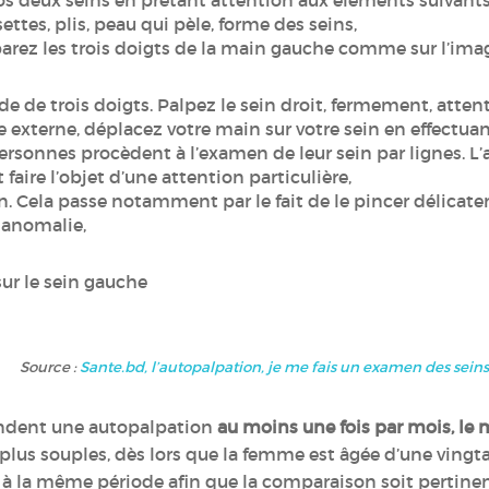
os deux seins en prêtant attention aux éléments suivant
ttes, plis, peau qui pèle, forme des seins,
éparez les trois doigts de la main gauche comme sur l’ima
de de trois doigts. Palpez le sein droit, fermement, atte
externe, déplacez votre main sur votre sein en effectuant
ersonnes procèdent à l’examen de leur sein par lignes. L’a
t faire l’objet d’une attention particulière,
ela passe notamment par le fait de le pincer délicatemen
 anomalie,
sur le sein gauche
Source :
Sante.bd, l’autopalpation, je me fais un examen des seins
andent une autopalpation
au moins une fois par mois, le 
plus souples, dès lors que la femme est âgée d’une ving
 à la même période afin que la comparaison soit pertine