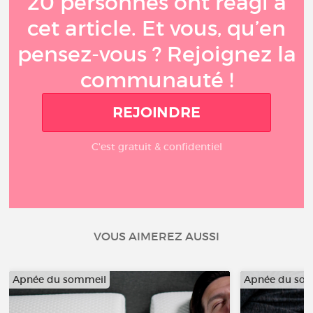
20 personnes ont réagi à
cet article. Et vous, qu’en
pensez-vous ? Rejoignez la
communauté !
REJOINDRE
C'est gratuit & confidentiel
VOUS AIMEREZ AUSSI
Apnée du sommeil
Apnée du so