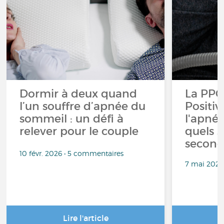
Dormir à deux quand
La PPC
l’un souffre d’apnée du
Positi
sommeil : un défi à
l'apné
relever pour le couple
quels s
second
10 févr. 2026 • 5 commentaires
7 mai 2024
Lire l'article