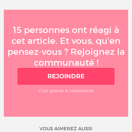
15 personnes ont réagi à
cet article. Et vous, qu’en
pensez-vous ? Rejoignez la
communauté !
REJOINDRE
C'est gratuit & confidentiel
VOUS AIMEREZ AUSSI