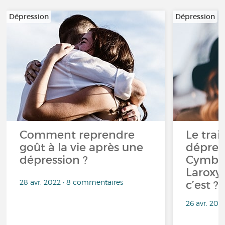
Dépression
Dépression
Comment reprendre
Le trai
goût à la vie après une
dépress
dépression ?
Cymba
Laroxy
28 avr. 2022 • 8 commentaires
c’est ?
26 avr. 202