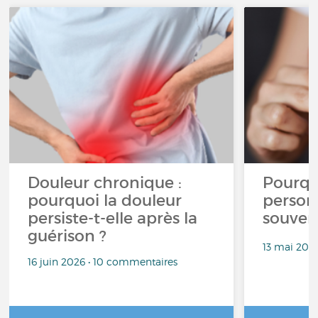
Douleur chronique :
Pourqu
pourquoi la douleur
person
persiste-t-elle après la
souven
guérison ?
13 mai 202
16 juin 2026 • 10 commentaires