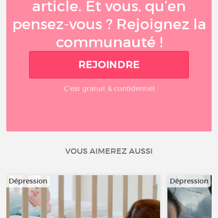
article. Et vous, qu’en
pensez-vous ? Rejoignez la
communauté !
REJOINDRE
C'est gratuit & confidentiel
VOUS AIMEREZ AUSSI
Dépression
Dépression