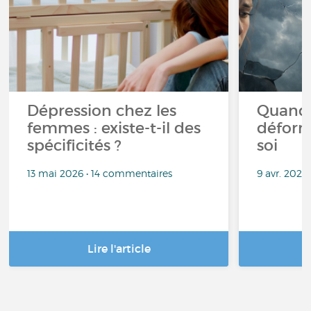
Dépression chez les
Quand 
femmes : existe-t-il des
déform
spécificités ?
soi
13 mai 2026 • 14 commentaires
9 avr. 2026
Lire l'article