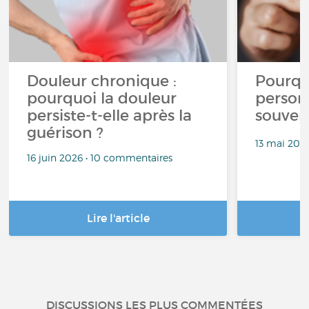
Douleur chronique :
Pourqu
pourquoi la douleur
person
persiste-t-elle après la
souven
guérison ?
13 mai 202
16 juin 2026 • 10 commentaires
Lire l'article
DISCUSSIONS LES PLUS COMMENTÉES