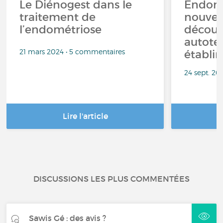
Le Diénogest dans le
Endomé
traitement de
nouve
l’endométriose
découv
autotes
21 mars 2024 • 5 commentaires
établir
24 sept. 20
Lire l'article
DISCUSSIONS LES PLUS COMMENTÉES
Sawis Gé : des avis ?