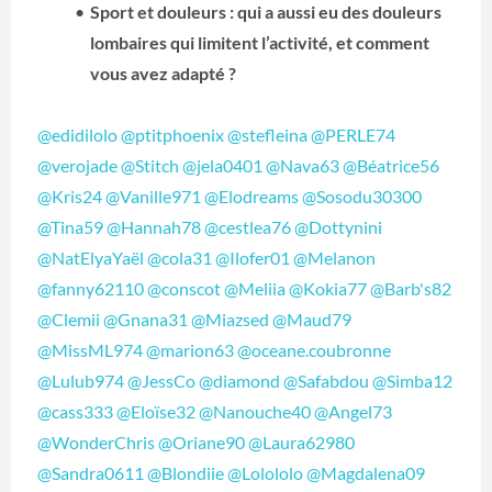
Sport et douleurs : qui a aussi eu des douleurs
lombaires qui limitent l’activité, et comment
vous avez adapté ?
@edidilolo
@ptitphoenix
@stefleina
@PERLE74
@verojade
@Stitch
@jela0401
@Nava63
@Béatrice56
@Kris24
@Vanille971
@Elodreams
@Sosodu30300
@Tina59
@Hannah78
@cestlea76
@Dottynini
@NatElyaYaël
@cola31
@Ilofer01
@Melanon
@fanny62110
@conscot
@Meliia
@Kokia77
@Barb's82
@Clemii
@Gnana31
@Miazsed
@Maud79
@MissML974
@marion63
@oceane.coubronne
@Lulub974
@JessCo
@diamond
@Safabdou
@Simba12
@cass333
@Eloïse32
@Nanouche40
@Angel73
@WonderChris
@Oriane90
@Laura62980
@Sandra0611
@Blondiie
@Lolololo
@Magdalena09