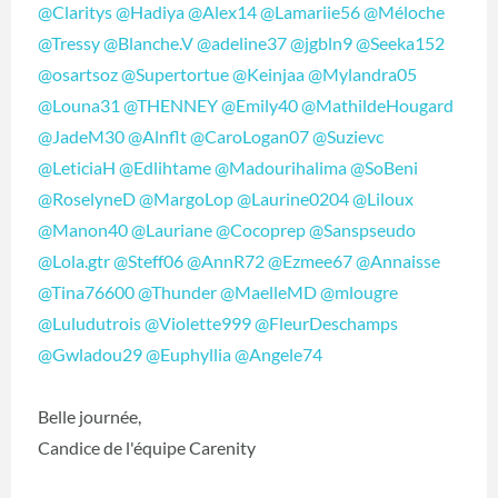
@Claritys
@Hadiya
@Alex14
@Lamariie56
@Méloche
@Tressy
@Blanche.V
@adeline37
@jgbln9
@Seeka152
@osartsoz
@Supertortue
@Keinjaa
@Mylandra05
@Louna31
@THENNEY
@Emily40
@MathildeHougard
@JadeM30
@Alnflt
@CaroLogan07
@Suzievc
@LeticiaH
@Edlihtame
@Madourihalima
@SoBeni
@RoselyneD
@MargoLop
@Laurine0204
@Liloux
@Manon40
@Lauriane
@Cocoprep
@Sanspseudo
@Lola.gtr
@Steff06
@AnnR72
@Ezmee67
@Annaisse
@Tina76600
@Thunder
@MaelleMD
@mlougre
@Luludutrois
@Violette999
@FleurDeschamps
@Gwladou29
@Euphyllia
@Angele74
Belle journée,
Candice de l'équipe Carenity