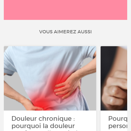
VOUS AIMEREZ AUSSI
Douleur chronique :
Pourqu
pourquoi la douleur
person