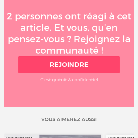
2 personnes ont réagi à cet
article. Et vous, qu’en
pensez-vous ? Rejoignez la
communauté !
REJOINDRE
C'est gratuit & confidentiel
VOUS AIMEREZ AUSSI