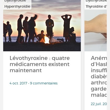
Dysthyroidie
Dysthyroidie
Hyperthyroïdie
Thyroïdite d'
…
Lévothyroxine : quatre
Anémie
médicaments existent
d'Hash
maintenant
insuffi
diabète
arthro
4 oct. 2017 • 9 commentaires
garder 
maladi
22 juil. 20