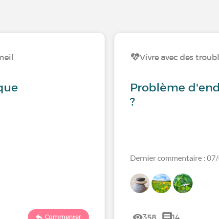
meil
Vivre avec des trou
que
Problème d'end
?
Dernier commentaire : 07
358
14
Commenter