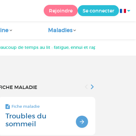
Rejoindre
Se connecter
ine
Maladies
eaucoup de temps au lit : fatigue, ennui et rapport au sommeil
FICHE MALADIE
Fiche maladie
Fiche maladie 
Troubles du
Causes et
sommeil
symptôm
troubles 