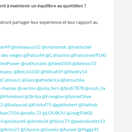
ent à maintenir un équilibre au quotidien ?
ront partager leur expérience et leur rapport au
et49
@nemausus52
@orlanemdc
@matinclair
 des neiges
@Patou44
@Catharina
@francoise69140
linePower
@nathyrubis
@Alex0504
@Alienor33
leaesc
@Bets54100
@NiKo#39
@Medhy54
@Catinou1
@Georgiafrederica
@fatouchka
t-chamas
@varrino
@julia_fern
@Sisdi7878
@nush_ila
@Mimidomi
@2krika
@Frangine
@SylvieOlive
62
@lisalaura6
@Kristof75
@gabhubert
@Nathyb
Jean7556
@mallo.72
@LOUBOU
@Jseg93600
14
@miztontli
@Annie34
@Nicos73
@pedrolinette13
@Anto21
@Glycine
@Gueeiz
@Aureel
@Peggy95