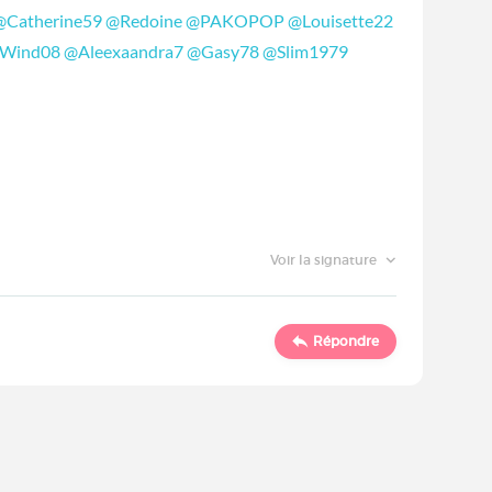
@Catherine59
@Redoine
@PAKOPOP
@Louisette22
Wind08
@Aleexaandra7
@Gasy78
@Slim1979
Voir la signature
Répondre