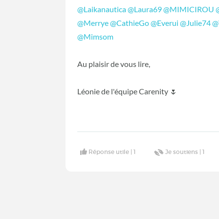
@Laikanautica
@Laura69
@MIMICIROU
@Merrye
@CathieGo
@Everui
@Julie74
@
@Mimsom
Au plaisir de vous lire,
Léonie de l'équipe Carenity 🌷
Réponse utile |
1
Je soutiens |
1