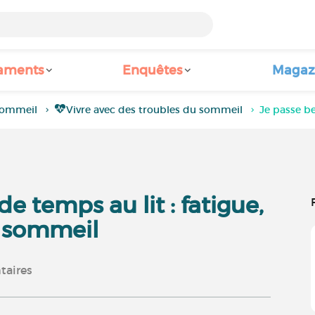
aments
Enquêtes
Magaz
sommeil
Vivre avec des troubles du sommeil
Je passe b
 temps au lit : fatigue,
u sommeil
aires