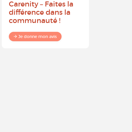
Carenity – Faites la
probabil
différence dans la
recomm
communauté !
Carenit
à un pro
Je donne mon avis
Je donne