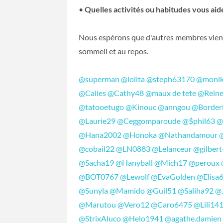
•
Quelles activités ou habitudes vous aid
Nous espérons que d'autres membres viend
sommeil et au repos.
@superman
@lolita
@steph63170
@monik
@Calies
@Cathy48
@maux de tete
@Reine
@tatooetugo
@Kinouc
@anngou
@Border
@Laurie29
@Ceggomparoude
@$phil63
@
@Hana2002
@Honoka
@Nathandamour
@cobail22
@LN0883
@Lelanceur
@gilber
@Sacha19
@Hanyball
@Mich17
@peroux
@BOT0767
@Lewolf
@EvaGolden
@Elisa
@Sunyla
@Mamido
@Guil51
@Saliha92
@
@Marutou
@Vero12
@Caro6475
@Lili14
@StrixAluco
@Helo1941
@agathe.damien