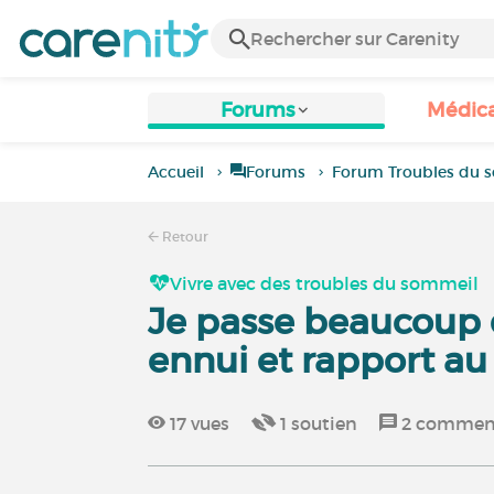
Forums
Médic
Accueil
Forums
Forum Troubles du 
Retour
Vivre avec des troubles du sommeil
Je passe beaucoup de
ennui et rapport a
17
vues
1
soutien
2
comment