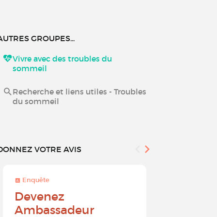
AUTRES GROUPES...
Vivre avec des troubles du
sommeil
Recherche et liens utiles - Troubles
du sommeil
DONNEZ VOTRE AVIS
Enquête
Enquête
Devenez
Sur une 
Ambassadeur
à 10, que