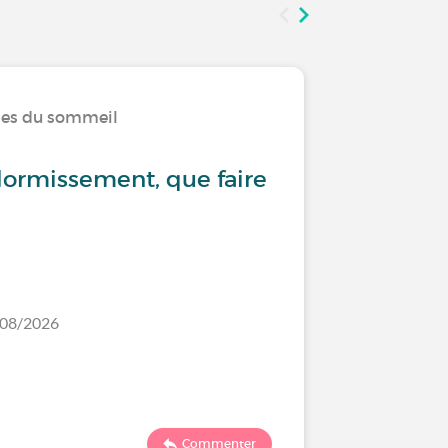
bles du sommeil
Vivre av
ormissement, que faire
Hyperso
/08/2026
Dernier comm
121
1
Commenter