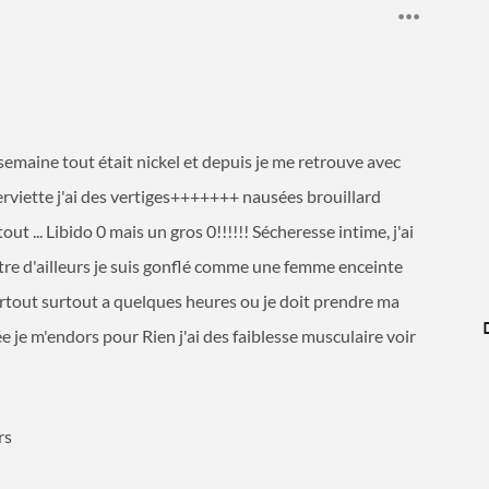
semaine tout était nickel et depuis je me retrouve avec
erviette j'ai des vertiges+++++++ nausées brouillard
out ... Libido 0 mais un gros 0!!!!!! Sécheresse intime, j'ai
ntre d'ailleurs je suis gonflé comme une femme enceinte
 partout surtout a quelques heures ou je doit prendre ma
guée je m'endors pour Rien j'ai des faiblesse musculaire voir
rs