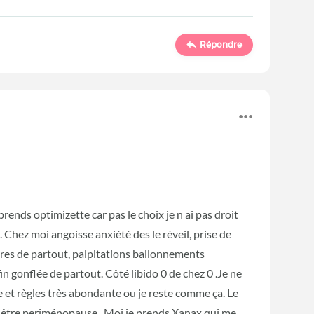
Répondre
prends optimizette car pas le choix je n ai pas droit
hez moi angoisse anxiété des le réveil, prise de
ires de partout, palpitations ballonnements
n gonflée de partout. Côté libido 0 de chez 0 .Je ne
rête et règles très abondante ou je reste comme ça. Le
 être periménopause . Moi je prends Xanax qui me