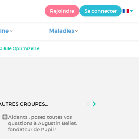
Rejoindre
Se connecter
ine
Maladies
pilule Optimizette
AUTRES GROUPES...
Aidants : posez toutes vos
Echanger aut
questions à Augustin Bellet,
fondateur de Pupil !
Échangez ent