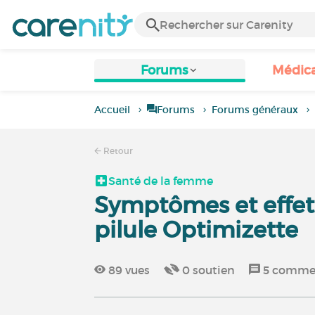
Forums
Médic
Accueil
Forums
Forums généraux
Retour
Santé de la femme
Symptômes et effet
pilule Optimizette
89
vues
0
soutien
5
commen