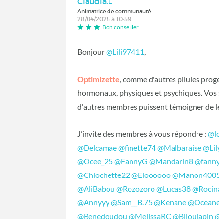
Claudia.L
Animatrice de communauté
28/04/2025 à 10:59
Bon conseiller
Bonjour
@Lili97411
,
Optimizette
, comme d'autres pilules proge
hormonaux, physiques et psychiques. Vos
d'autres membres puissent témoigner de l
J’invite des membres à vous répondre :
@l
@Delcamae
@finette74
@Malbaraise
@Lil
@Ocee_25
@FannyG
@Mandarin8
@fanny
@Chlochette22
@Eloooooo
@Manon400
@AliBabou
@Rozozoro
@Lucas38
@Rocin
@Annyyy
@Sam__B.75
@Kenane
@Ocean
@Benedoudou
@MelissaRC
@Biloulapin
@