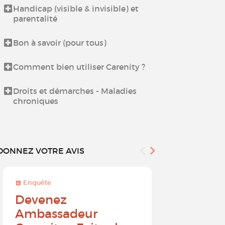
Handicap (visible & invisible) et
Échangez ent
parentalité
proches aida
Bon à savoir (pour tous)
Espace déten
Culinaires
Comment bien utiliser Carenity ?
Espace déten
Droits et démarches - Maladies
chroniques
DONNEZ VOTRE AVIS
Enquête
Enquête
Devenez
Sur une 
Ambassadeur
à 10, que