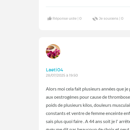
Réponse utile |
0
Je soutiens |
0
Laeti04
28/07/2025 à 19:50
Alors moi cela fait plusieurs années que je 
aux oestrogènes pour cause de thrombose. C
poids de plusieurs kilos, douleurs muscula
constants et ventre de femme enceinte enfi
sais plus quoi faire . A 44 ans soit je l' ar
gygy me dit pas beaucoup de choix et peut