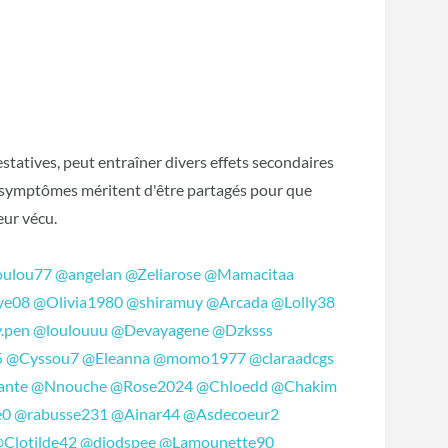
statives, peut entraîner divers effets secondaires
 symptômes méritent d'être partagés pour que
eur vécu.
oulou77
@angelan
@Zeliarose
@Mamacitaa
ye08
@Olivia1980
@shiramuy
@Arcada
@Lolly38
.pen
@loulouuu
@Devayagene
@Dzksss
5
@Cyssou7
@Eleanna
@momo1977
@claraadcgs
ante
@Nnouche
@Rose2024
@Chloedd
@Chakim
e0
@rabusse231
@Ainar44
@Asdecoeur2
Clotilde42
@diodspee
@Lamounette90