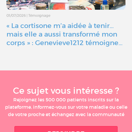
01/07/2026
|
Témoignage
« La cortisone m’a aidée à tenir…
mais elle a aussi transformé mon
corps » : Genevieve1212 témoigne…
Ce sujet vous intéresse ?
Rejoignez les 500 000 patients inscrits sur la
plateforme, informez-vous sur votre maladie ou celle
de votre proche et échangez avec la communauté