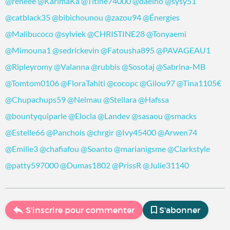
@reneee
@KarimaKa
@Titine74000
@daelho
@sysy51
@catblack35
@bibichounou
@zazou94
@Énergies
@Malibucoco
@sylviek
@CHRISTINE28
@Tonyaemi
@Mimouna1
@sedrickevin
@Fatousha895
@PAVAGEAU1
@Ripleyromy
@Valanna
@rubbis
@Sosotaj
@Sabrina-MB
@Tomtom0106
@FloraTahiti
@cocopc
@Gilou97
@Tina1105€
@Chupachups59
@Nelmau
@Stellara
@Hafssa
@bountyquiparle
@Elocla
@Landev
@sasaou
@smacks
@Estelle66
@Panchois
@chrgir
@Ivy45400
@Arwen74
@Emilie3
@chafiafou
@Soanto
@marianigsme
@Clarkstyle
@patty597000
@Dumas1802
@PrissR
@Julie31140
S'inscrire pour commenter
S'abonner