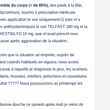
emble du corps (+ de 85%),
des pieds à la tête,
tacrolimus), soumis à prescription médicale
 avec application le soir uniquement (1 tube m’a
les antihystaminiques le soir TELFAST 180 mg et la
2 KESTINLYO 10 mg. que m’avait prescrit mon
ause après aggravation de la situation.
près que la situation ait empirée, auprès de
 test cutanés habituels en vigueur, nous avons
cause à laquelle je réagissais le plus, les acariens,
literie, housses, oreillers, polochons et couvertures
sultat ????? Nous poursuivrons au printemps les
e bonne douche ce samedi après midi je viens de