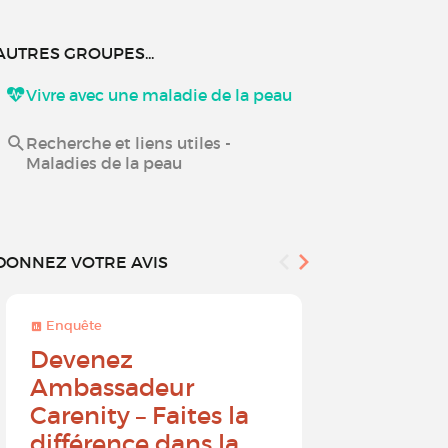
AUTRES GROUPES...
Vivre avec une maladie de la peau
Recherche et liens utiles -
Maladies de la peau
DONNEZ VOTRE AVIS
Enquête
Enquête
Devenez
Sur une 
Ambassadeur
à 10, que
Carenity – Faites la
probabil
différence dans la
recomm