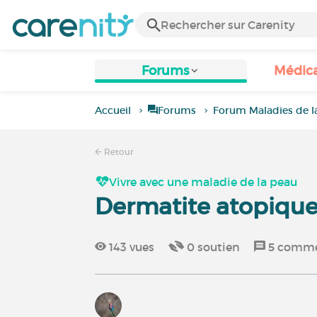
Forums
Médic
Accueil
Forums
Forum Maladies de l
Retour
Vivre avec une maladie de la peau
Dermatite atopiqu
143
vues
0
soutien
5
comme