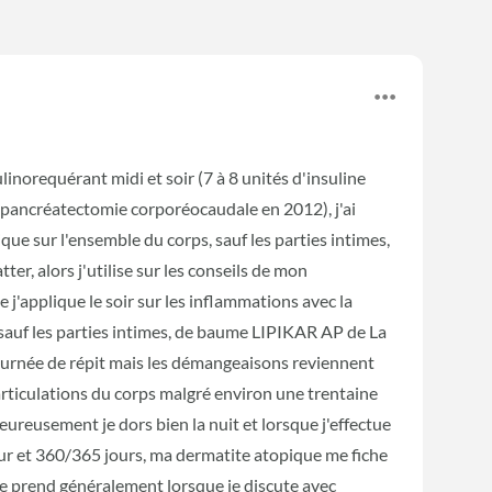
inorequérant midi et soir (7 à 8 unités d'insuline
ancréatectomie corporéocaudale en 2012), j'ai
ue sur l'ensemble du corps, sauf les parties intimes,
ter, alors j'utilise sur les conseils de mon
applique le soir sur les inflammations avec la
, sauf les parties intimes, de baume LIPIKAR AP de La
ournée de répit mais les démangeaisons reviennent
articulations du corps malgré environ une trentaine
ureusement je dors bien la nuit et lorsque j'effectue
r et 360/365 jours, ma dermatite atopique me fiche
, me prend généralement lorsque je discute avec