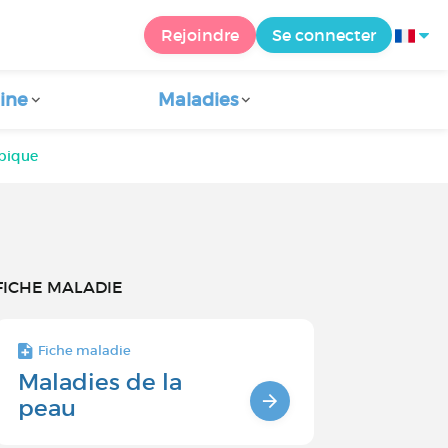
Rejoindre
Se connecter
ine
Maladies
pique
FICHE MALADIE
Fiche maladie
Maladies de la
peau