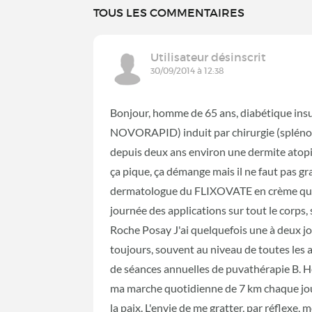
TOUS LES COMMENTAIRES
Utilisateur désinscrit
30/09/2014 à 12:38
Bonjour, homme de 65 ans, diabétique insul
NOVORAPID) induit par chirurgie (splénop
depuis deux ans environ une dermite atopiq
ça pique, ça démange mais il ne faut pas grat
dermatologue du FLIXOVATE en crème que j'
journée des applications sur tout le corps
Roche Posay J'ai quelquefois une à deux j
toujours, souvent au niveau de toutes les 
de séances annuelles de puvathérapie B. He
ma marche quotidienne de 7 km chaque jou
la paix. L'envie de me gratter, par réflexe