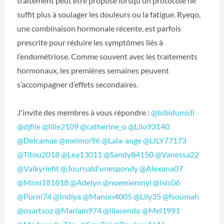
traitement peut être proposé lorsqu’un protocole ne
suffit plus à soulager les douleurs ou la fatigue. Ryeqo,
une combinaison hormonale récente, est parfois
prescrite pour réduire les symptômes liés à
l’endométriose. Comme souvent avec les traitements
hormonaux, les premières semaines peuvent
s’accompagner d’effets secondaires.
J'invite des membres à vous répondre :
@bibidumidi
@djfile
@lilie2109
@catherine_o
@Lilo93140
@Delcamae
@melmoi96
@Lala-ange
@LILY77173
@Titou2018
@Lea13011
@Sandy84150
@Vanessa22
@Valkyriefit
@Journald'unespondy
@Alexana07
@Mimi181818
@Adelyn
@noemiemnyl
@Isis06
@Purni74
@Indiya
@Manon4005
@Lily35
@fsoumah
@osartsoz
@Mariam974
@lilasendo
@Mel1991