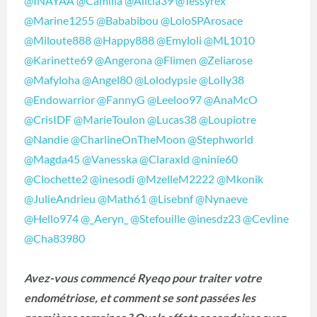
@INAYAA
@Camilia
@Alicia39
@Tessyrex
@Marine1255
@Bababibou
@LoloSPArosace
@Miloute888
@Happy888
@Emyloli
@ML1010
@Karinette69
@Angerona
@Flimen
@Zeliarose
@Mafyloha
@Angel80
@Lolodypsie
@Lolly38
@Endowarrior
@FannyG
@Leeloo97
@AnaMcO
@CrisIDF
@MarieToulon
@Lucas38
@Loupiotre
@Nandie
@CharlineOnTheMoon
@Stephworld
@Magda45
@Vanesska
@Claraxld
@ninie60
@Clochette2
@inesodi
@MzelleM2222
@Mkonik
@JulieAndrieu
@Math61
@Lisebnf
@Nynaeve
@Hello974
@_Aeryn_
@Stefouille
@inesdz23
@Cevline
@Cha83980
Avez-vous commencé Ryeqo pour traiter votre
endométriose, et comment se sont passées les