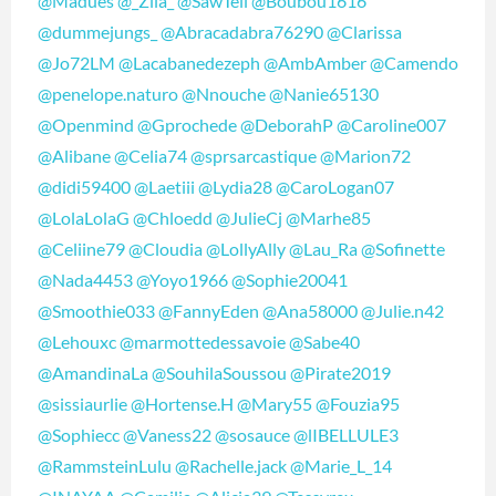
@Madues
@_Zila_
@SawTeii
@Boubou1616
@dummejungs_
@Abracadabra76290
@Clarissa
@Jo72LM
@Lacabanedezeph
@AmbAmber
@Camendo
@penelope.naturo
@Nnouche
@Nanie65130
@Openmind
@Gprochede
@DeborahP
@Caroline007
@Alibane
@Celia74
@sprsarcastique
@Marion72
@didi59400
@Laetiii
@Lydia28
@CaroLogan07
@LolaLolaG
@Chloedd
@JulieCj
@Marhe85
@Celiine79
@Cloudia
@LollyAlly
@Lau_Ra
@Sofinette
@Nada4453
@Yoyo1966
@Sophie20041
@Smoothie033
@FannyEden
@Ana58000
@Julie.n42
@Lehouxc
@marmottedessavoie
@Sabe40
@AmandinaLa
@SouhilaSoussou
@Pirate2019
@sissiaurlie
@Hortense.H
@Mary55
@Fouzia95
@Sophiecc
@Vaness22
@sosauce
@lIBELLULE3
@RammsteinLulu
@Rachelle.jack
@Marie_L_14