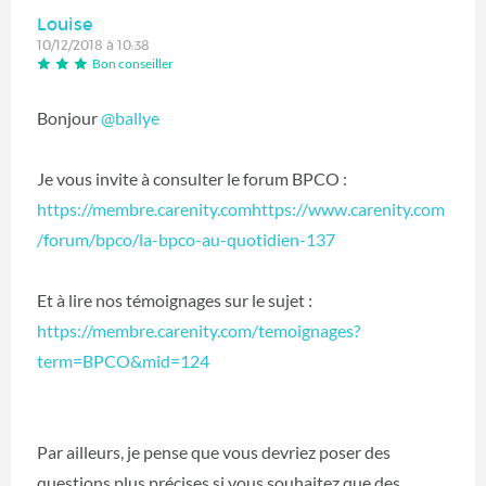
Louise
10/12/2018 à 10:38
Bon conseiller
Bonjour
@ballye
‍
Je vous invite à consulter le forum BPCO :
https://membre.carenity.comhttps://www.carenity.com
/forum/bpco/la-bpco-au-quotidien-137
Et à lire nos témoignages sur le sujet :
https://membre.carenity.com/temoignages?
term=BPCO&mid=124
Par ailleurs, je pense que vous devriez poser des
questions plus précises si vous souhaitez que des