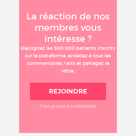
La réaction de nos
membres vous
intéresse ?
Rejoignez les 500 000 patients inscrits
sur la plateforme, accédez à tous les
commentaires / avis et partagez le
vôtre.
REJOINDRE
C'est gratuit & confidentiel