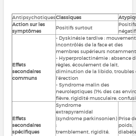
Antipsychotiques
Classiques
Atypiq
Action sur les
Positifs
Positifs surtout
symptômes
négatif
- Dyskinésie tardive : mouvemen
incontrôlés de la face et des
membres supérieurs notammen
- Hyperprolactinémie : absence 
Effets
règles, écoulement de lait,
secondaires
diminution de la libido, troubles
communs
l’érection
- Syndrome malin des
neuroleptiques (1% des cas enviro
fièvre, rigidité musculaire, confus
Syndrome
extrapyramidal
Effets
(syndrome parkinsonien)
Prise d
secondaires
:
poids,
spécifiques
tremblement, rigidité,
diabèt