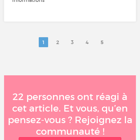
1
2
3
4
5
22 personnes ont réagi à
cet article. Et vous, qu’en
pensez-vous ? Rejoignez la
communauté !