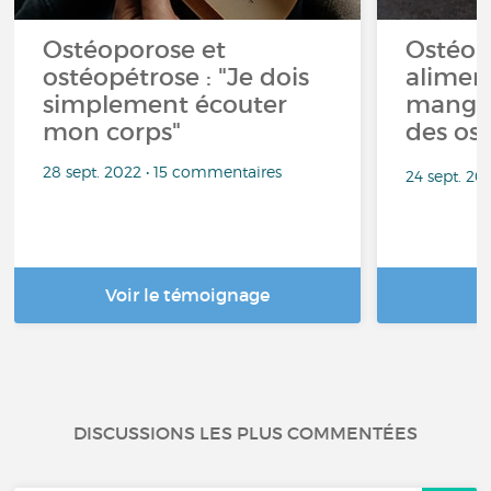
Ostéoporose et
Ostéop
ostéopétrose : "Je dois
alimen
simplement écouter
manger
mon corps"
des os 
28 sept. 2022 • 15 commentaires
24 sept. 20
Voir le témoignage
DISCUSSIONS LES PLUS COMMENTÉES