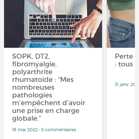
SOPK, DT2,
Perte 
fibromyalgie,
: tous 
polyarthrite
rhumatoïde : “Mes
31 janv. 20
nombreuses
pathologies
m’empêchent d’avoir
une prise en charge
globale.”
18 mai 2022 • 5 commentaires