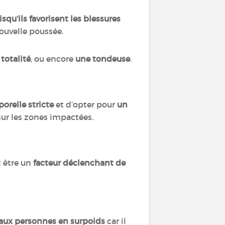
squ’ils favorisent les blessures
ouvelle poussée.
 totalité
, ou encore
une tondeuse
.
orelle stricte
et d’opter pour
un
ur les zones impactées.
t être un
facteur déclenchant de
 aux personnes en surpoids
car il