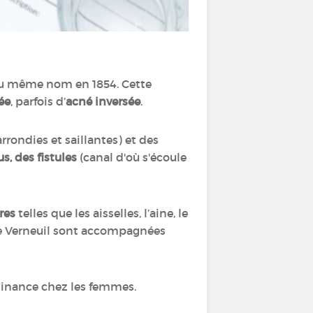
n du même nom en 1854. Cette
ée
, parfois d’
acné inversée
.
rondies et saillantes) et des
, des fistules
(canal d'où s'écoule
res
telles que les aisselles, l’aine, le
e de Verneuil sont accompagnées
inance chez les femmes.