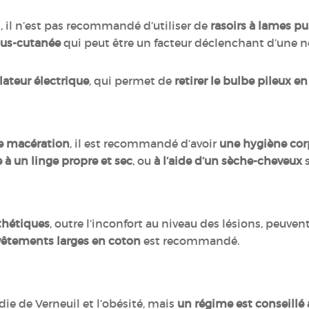
s, il n’est pas recommandé d’utiliser de
rasoirs à lames pui
ous-cutanée
qui peut être un facteur déclenchant d’une n
ilateur électrique
, qui permet de
retirer le bulbe pileux en
e macération
, il est recommandé d’avoir
une hygiène corp
 à un linge propre et sec
, ou
à l’aide d’un sèche-cheveux
s
thétiques
, outre l’inconfort au niveau des lésions, peuven
vêtements larges en coton
est recommandé.
adie de Verneuil et l’obésité, mais
un régime est conseillé