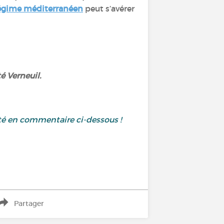
égime méditerranéen
peut s’avérer
té Verneuil.
té en commentaire ci-dessous !
Partager