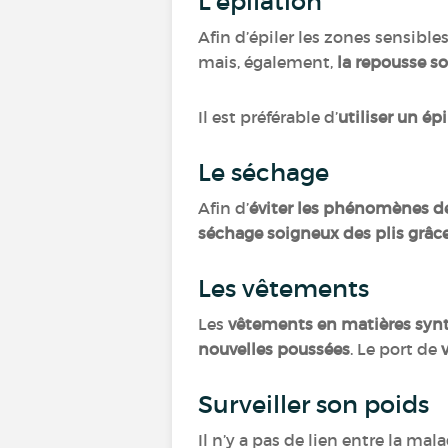
L’épilation
Afin d’épiler les zones sensible
mais, également,
la repousse s
Il est préférable d’
utiliser un ép
Le séchage
Afin d’
éviter les phénomènes d
séchage soigneux des plis grâce
Les vêtements
Les
vêtements en matières syn
nouvelles poussées
. Le port de
Surveiller son poids
Il n’y a pas de lien entre la mal