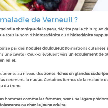
 maladie de Verneuil ?
maladie chronique de la peau
, décrite par le chirurgie
ue sous le nom d’
hidrosadénite
ou d’
hidradénite suppur
térise par des
nodules douloureux
(formations cutanées ar
s une cavité). Ceux-ci évoluent vers
un écoulement de pus
en relief
.
écurrente au niveau des
zones riches en glandes sudoripa
t, plus rarement, la nuque. Certaines formes de la maladi
/ou du tronc.
 les hommes comme les femmes, avec une légère prédom
adolescence ou chez le jeune adulte
.