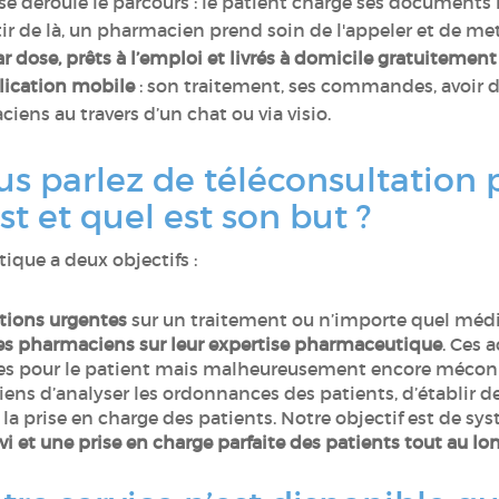
déroule le parcours : le patient charge ses documents m
ir de là, un pharmacien prend soin de l'appeler et de mett
r dose, prêts à l’emploi et livrés à domicile gratuitement
lication mobile
: son traitement, ses commandes, avoir d
iens au travers d’un chat ou via visio.
vous parlez de téléconsultatio
st et quel est son but ?
ique a deux objectifs :
tions urgentes
sur un traitement ou n’importe quel mé
des pharmaciens sur leur expertise pharmaceutique
. Ces 
les pour le patient mais malheureusement encore méconn
ns d’analyser les ordonnances des patients, d’établir de
 la prise en charge des patients. Notre objectif est de sy
vi et une prise en charge parfaite des patients tout au lo