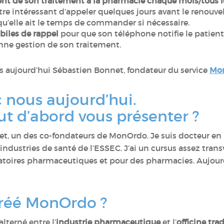
ent de son traitement à la pharmacie chaque mois/tous l
être intéressant d’appeler quelques jours avant le renouve
qu’elle ait le temps de commander si nécessaire.
biles de rappel
pour que son téléphone notifie le patient 
onne gestion de son traitement.
s aujourd’hui Sébastien Bonnet, fondateur du service
Mo
c nous aujourd’hui.
ut d’abord vous présenter ?
net, un des co-fondateurs de MonOrdo. Je suis docteur en
stries de santé de l’ESSEC. J’ai un cursus assez transver
ratoires pharmaceutiques et pour des pharmacies. Aujourd
créé MonOrdo ?
alterné entre l’
industrie pharmaceutique
et l’
officine tra