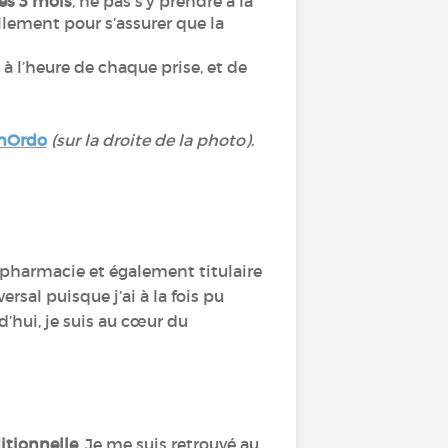
es 3 mois
, ne pas s’y prendre à la
llement pour s’assurer que la
à l’heure de chaque prise, et de
nOrdo
(sur la droite de la photo)
.
 pharmacie et également titulaire
sal puisque j’ai à la fois pu
’hui, je suis au cœur du
ditionnelle
. Je me suis retrouvé au