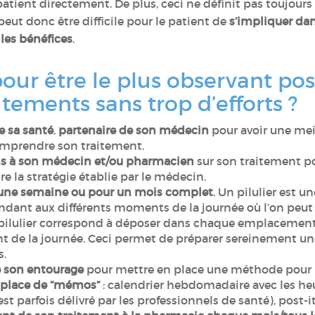
atient directement. De plus, ceci ne définit pas toujours
 peut donc être difficile pour le patient de
s’impliquer da
 les bénéfices
.
ur être le plus observant pos
itements sans trop d’efforts ?
e sa santé
,
partenaire de son médecin
pour avoir une me
omprendre son traitement.
ns à son médecin et/ou pharmacien
sur son traitement p
e la stratégie établie par le médecin.
r une semaine ou pour un mois complet
. Un pilulier est u
ant aux différents moments de la journée où l’on peut 
 pilulier correspond à déposer dans chaque emplacemen
de la journée. Ceci permet de préparer sereinement une
is.
de son entourage
pour mettre en place une méthode pour b
 place de “mémos”
: calendrier hebdomadaire avec les heu
est parfois délivré par les professionnels de santé), post-it