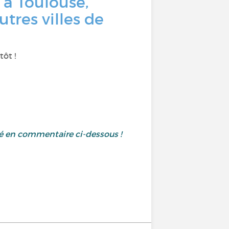
’à Toulouse,
tres villes de
ôt !
té en commentaire ci-dessous !