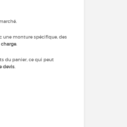
 marché.
c une monture spécifique, des
a charge
.
s du panier, ce qui peut
e devis
.