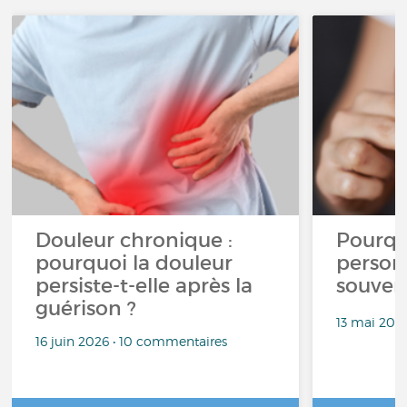
Douleur chronique :
Pourqu
pourquoi la douleur
person
persiste-t-elle après la
souven
guérison ?
13 mai 202
16 juin 2026 • 10 commentaires