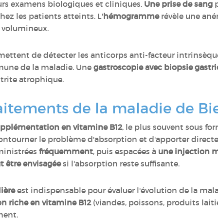
urs examens biologiques et cliniques.
Une prise de sang
p
ez les patients atteints. L'
hémogramme
révèle une ané
 volumineux.
ettent de détecter les anticorps anti-facteur intrinsèque 
mmune de la maladie. Une
gastroscopie avec biopsie gastr
trite atrophique.
raitements de la maladie de B
pplémentation en vitamine B12
, le plus souvent sous fo
ontourner le problème d'absorption et d'apporter directe
dministrées
fréquemment
, puis espacées à
une injection m
ut être envisagée
si l'absorption reste suffisante.
ière
est indispensable pour évaluer l'évolution de la mala
n riche en vitamine B12
(viandes, poissons, produits laiti
ement.