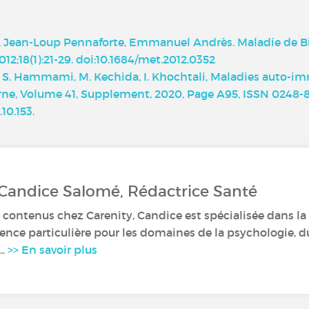
, Jean-Loup Pennaforte, Emmanuel Andrès. Maladie de Bie
12;18(1):21-29. doi:10.1684/met.2012.0352
Klii, S. Hammami, M. Kechida, I. Khochtali, Maladies auto-
rne, Volume 41, Supplement, 2020, Page A95, ISSN 0248-
.10.153
.
 Candice Salomé, Rédactrice Santé
 contenus chez Carenity, Candice est spécialisée dans la r
nce particulière pour les domaines de la psychologie, du
..
>> En savoir plus