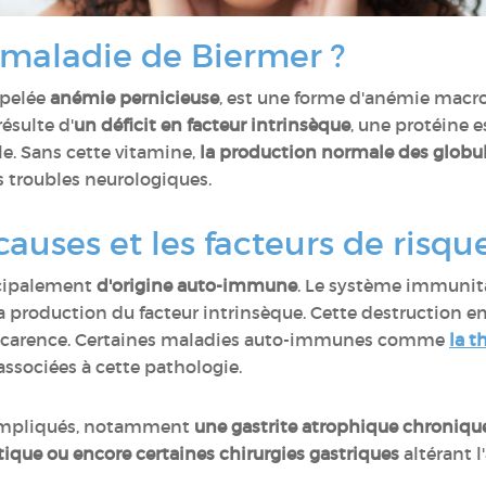
 maladie de Biermer ?
ppelée
anémie pernicieuse
, est une forme d'anémie macr
résulte d'
un déficit en facteur intrinsèque
, une protéine e
le. Sans cette vitamine,
la production normale des globul
s troubles neurologiques.
causes et les facteurs de risqu
ncipalement
d'origine auto-immune
. Le système immunit
la production du facteur intrinsèque. Cette destruction e
ne carence. Certaines maladies auto-immunes comme
la t
ssociées à cette pathologie.
 impliqués, notamment
une gastrite atrophique chronique
tique ou encore certaines chirurgies gastriques
altérant 