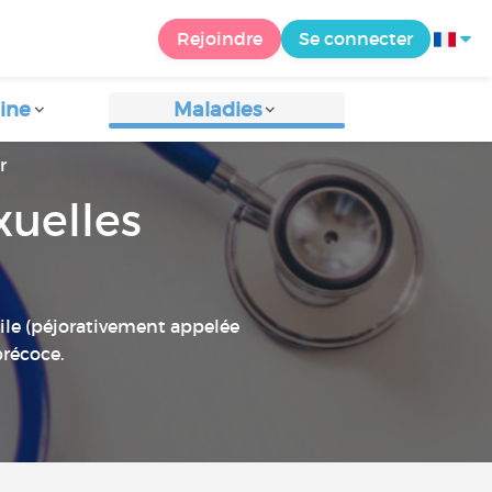
Rejoindre
Se connecter
ine
Maladies
r
xuelles
tile (péjorativement appelée
précoce.