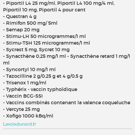
- Piportil L4 25 mg/ml, Piportil L4 100 mg/4 ml,
Piportil 10 mg, Piportil 4 pour cent
- Questran 4 g
- Rimifon 500 mg/ 5ml
- Semap 20 mg
- Stimu-LH 50 microgrammes/1 ml
- Stimu-TSH 125 microgrammes/1 ml
- Sycrest 5 mg, Sycret 10 mg
- Synacthène 0,25 mg/1 ml - Synacthène retard 1 mg/1
ml
- Syncortyl 10 mg/1 ml
- Tazocilline 2 g/0,25 g et 4 g/0,5 g
- Trisenox 1 mg/ml
- Typhérix - vaccin typhoïdique
- Vaccin BCG-SSI
- Vaccins combinés contenant la valence coqueluche
- Vercyte 25 mg
- Xofigo 1000 kBq/ml
Lavoixdunord.fr