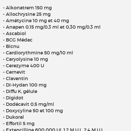
- Alkonatrem 150 mg
- Allochrysine 25 mg
- Amétycine 10 mg et 40 mg
- Anapen 0,15 mg/0,3 ml et 0,30 mg/0,3 ml
- Ascabiol
- BCG Médac
- Bicnu
- Cardiorythmine 50 mg/10 ml
- Caryolysine 10 mg
- Cerezyme 400 U
- Cernevit
- Claventin
- Di-Hydan 100 mg
- Diffu K, gélule
- Digidot
- Dodécavit 0,5 mg/ml
- Doxycyline 50 et 100 mg
- Dukoral
- Effortil 5 mg
- Extencilline 600 000 UI, 1,2 M.U.I., 2,4 M.U.I.