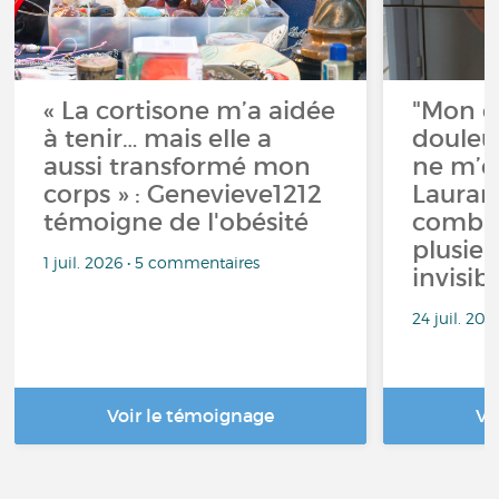
« La cortisone m’a aidée
"Mon c
à tenir… mais elle a
douleu
aussi transformé mon
ne m’éc
corps » : Genevieve1212
Lauran
témoigne de l'obésité
combat
plusie
1 juil. 2026 • 5 commentaires
invisib
24 juil. 20
Voir le témoignage
Vo