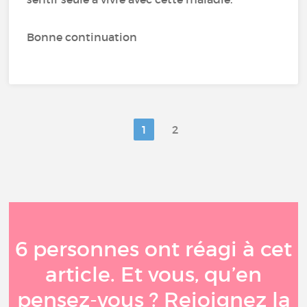
Bonne continuation
1
2
6 personnes ont réagi à cet
article. Et vous, qu’en
pensez-vous ? Rejoignez la