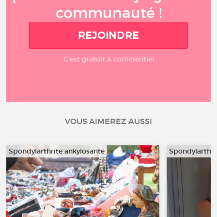
communauté !
REJOINDRE
C'est gratuit & confidentiel
VOUS AIMEREZ AUSSI
Spondylarthrite ankylosante
Spondylarthri