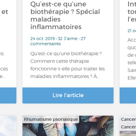
Qu’est-ce qu’une
In
 et
biothérapie ? Spécial
to
maladies
l’
inflammatoires
21 o
24 oct. 2019 • 32 J'aime • 27
Acc
commentaires
quo
is
Qu’est-ce qu’une biothérapie ?
de 
Comment cette thérapie
tel
 ces
fonctionne-t-elle pour traiter les
Sai
...
maladies inflammatoires ? À…
Ell
Lire l'article
Rhumatisme psoriasique
Cancer
Cancer 
…