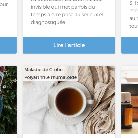
S’il
pour
invisible qui met parfois du
méd
temps à être prise au sérieux et
au 
diagnostiquée.
tou
e…
Lire l'article
Maladie de Crohn
Polyarthrite rhumatoïde
…