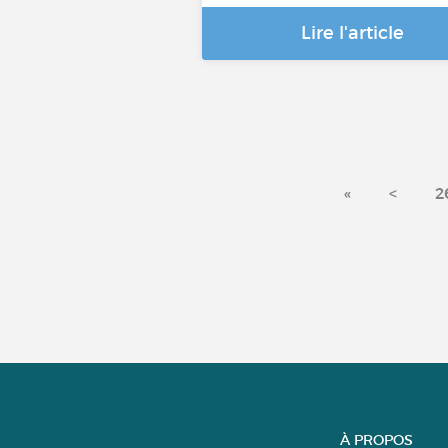
Lire l'article
«
<
2
À PROPOS