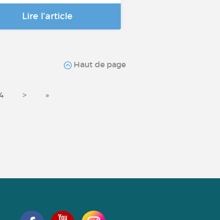
Lire l'article
Haut de page
4
>
»