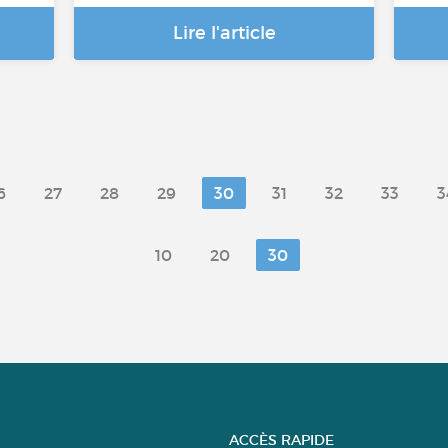
Lire l'article
6
27
28
29
30
31
32
33
3
10
20
30
ACCÈS RAPIDE