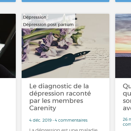
Dépression
Dépression post partum
Le diagnostic de la
Qu
dépression raconté
qu
par les membres
so
Carenity
av
26 n
4 déc. 2019 • 4 commentaires
com
La dépression est une maladie