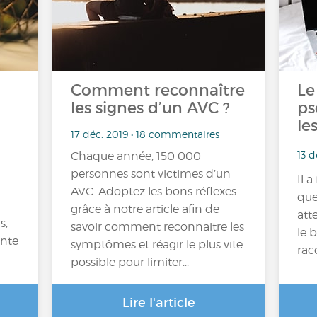
Comment reconnaître
Le
les signes d’un AVC ?
ps
le
17 déc. 2019 • 18 commentaires
13 d
Chaque année, 150 000
personnes sont victimes d’un
Il 
AVC. Adoptez les bons réflexes
que
grâce à notre article afin de
att
s,
savoir comment reconnaitre les
le 
ante
symptômes et réagir le plus vite
rac
possible pour limiter...
Lire l'article