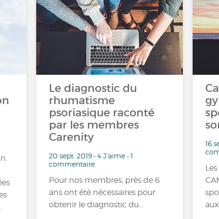
Le diagnostic du
Ca
on
rhumatisme
gy
psoriasique raconté
sp
par les membres
so
Carenity
16 s
com
20 sept. 2019 • 4 J'aime • 1
un
commentaire
Les
Pour nos membres, près de 6
CAM
ées
ans ont été nécessaires pour
spo
es
obtenir le diagnostic du…
aux
…