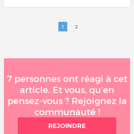
1
2
7 personnes ont réagi à cet
article. Et vous, qu’en
pensez-vous ? Rejoignez la
communauté !
REJOINDRE