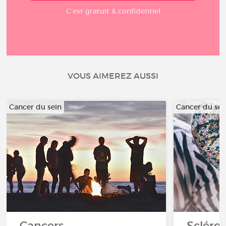
C'est gratuit & confidentiel
VOUS AIMEREZ AUSSI
Cancer du sein
Cancer du sei
Cancers
Scléro