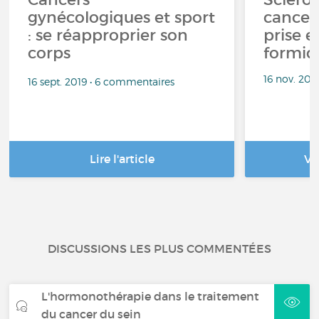
gynécologiques et sport
cancer 
: se réapproprier son
prise e
corps
formida
16 nov. 202
16 sept. 2019 • 6 commentaires
Lire l'article
Vo
DISCUSSIONS LES PLUS COMMENTÉES
L'hormonothérapie dans le traitement
du cancer du sein