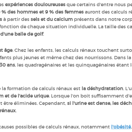
des
expériences douloureuses
que certains d'entre nous pe
19 % des hommes et 9 % des femmes
auront des calculs ré
s
à partir des
sels et du calcium
présents dans notre corps
 fonction de chaque situation individuelle. La taille des c
 d'une balle de golf
.
ut âge
. Chez les enfants, les calculs rénaux touchent surto
ants plus jeunes et même chez des nourrissons. Dans la p
30 ans
, les quadragénaires et les quinquagénaires étant 
e la formation de calculs rénaux est
la déshydratation
. L
m et de l'acide urique
. Lorsque l'on boit suffisamment d'e
nt être éliminées. Cependant,
si l'urine est dense, les déc
 rénaux
.
 causes possibles de calculs rénaux, notamment
l'obésité