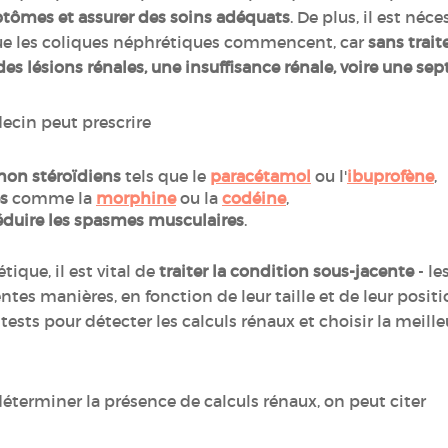
ptômes et assurer des soins adéquats
. De plus, il est né
sque les coliques néphrétiques commencent, car
sans trait
es lésions rénales, une insuffisance rénale, voire une se
decin peut prescrire
non stéroïdiens
tels que le
paracétamol
ou l'
ibuprofène
,
s
comme la
morphine
ou la
codéine
,
éduire les spasmes musculaires
.
tique, il est vital de
traiter la condition sous-jacente
- le
ntes manières, en fonction de leur taille et de leur posit
tests pour détecter les calculs rénaux et choisir la meil
terminer la présence de calculs rénaux, on peut citer