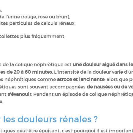
,
l'urine (rouge, rose ou brun),
ites particules de calculs rénaux,
 toilettes plus fréquemment,
 de la colique néphrétique est
une douleur aiguë dans le
ues de 20 à 60 minutes
. L'intensité de la douleur varie d'u
ques néphrétiques comme
atroce et lancinante
, alors que p
hrétiques sont souvent accompagnées
de nausées ou de 
vent
s'évanouir
. Pendant un épisode de colique néphrétiqu
e
.
les douleurs rénales ?
tiques peut être épuisant, c'est pourquoi il est important