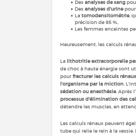
Des
analyses de sang
pour
Des
analyses d'urine
pour 
La
tomodensitométrie
, 
précision de 95 %,
Les femmes enceintes pe
Heureusement, les calculs rénau
La
lithotritie extracorporelle 
de choc à haute énergie sont ut
pour
fracturer les calculs réna
l'organisme par la miction
. L'i
sédation ou anesthésie
. Après 
processus d'élimination des cal
détendre les muscles, en attend
Les calculs rénaux peuvent éga
tube qui relie le rein à la vessie.