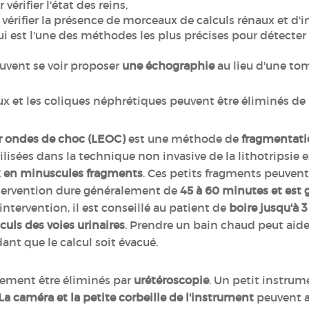
 vérifier l'état des reins,
vérifier la présence de morceaux de calculs rénaux et d'i
qui est l'une des méthodes les plus précises pour détecter 
uvent se voir proposer
une échographie
au lieu d'une to
x et les coliques néphrétiques peuvent être éliminés de p
par ondes de choc (LEOC)
est une méthode de
fragmentati
ilisées dans la technique non invasive de la lithotripsie
ux en minuscules fragments
. Ces petits fragments peuvent
ntervention dure généralement de
45 à 60 minutes et est 
l'intervention, il est conseillé au patient de
boire jusqu'à 3 
culs des voies urinaires
. Prendre un bain chaud peut aider
ant que le calcul soit évacué.
lement être éliminés par
urétéroscopie
. Un petit instrume
La caméra et la petite corbeille de l'instrument
peuvent a