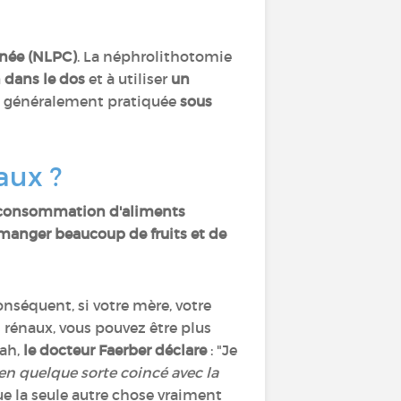
anée (NLPC)
. La néphrolithotomie
n dans le dos
et à utiliser
un
t généralement pratiquée
sous
aux ?
a consommation d'aliments
 manger beaucoup de fruits et de
conséquent, si votre mère, votre
s rénaux, vous pouvez être plus
tah,
le docteur Faerber déclare
: "Je
 en quelque sorte coincé avec la
ue la seule autre chose vraiment