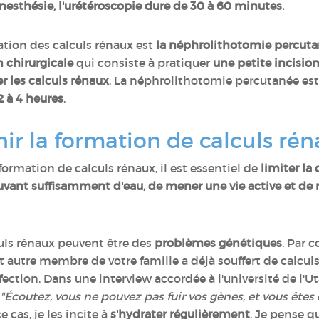
nesthésie, l'urétéroscopie dure de 30 à 60 minutes.
tion des calculs rénaux est
la néphrolithotomie percut
 chirurgicale
qui consiste à pratiquer
une petite incisio
er les calculs rénaux
. La néphrolithotomie percutanée es
2 à 4 heures
.
r la formation de calculs rén
ormation de calculs rénaux, il est essentiel de
limiter l
uvant suffisamment d'eau, de mener une vie active et de
culs rénaux peuvent être des
problèmes génétiques
. Par 
t autre membre de votre famille a déjà souffert de calcul
ection. Dans une interview accordée à l'université de l'U
"Écoutez, vous ne pouvez pas fuir vos gènes, et vous êtes
e cas, je les incite à
s'hydrater régulièrement
. Je pense q