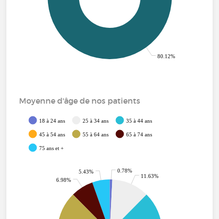
80.12%
Moyenne d'âge de nos patients
18 à 24 ans
25 à 34 ans
35 à 44 ans
45 à 54 ans
55 à 64 ans
65 à 74 ans
75 ans et +
0.78%
5.43%
11.63%
6.98%