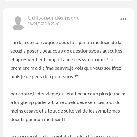
Utilisateur désinscrit
18/01/2015 à 21:38
j ai deja ete convoquee deux fois par un medecin de la
secu;ils posent beaucoup de questions,vous auscultes
et apres,verifient l importance des symptomes!!la
premiere m a dit "ma pauvre,je vois que vous souffrez
mais je ne peus rien pour vous!!"
par contre,le deuxieme,qui etait beaucoup plus jeune,m
a longtemp parle,fait faire quelques exercices,tout du
moins essaye et a tout de suite valide les symptomes
decrits par mon medecin!!
je pense qu il y a tellemnt de fraude a la secu,qu ils se