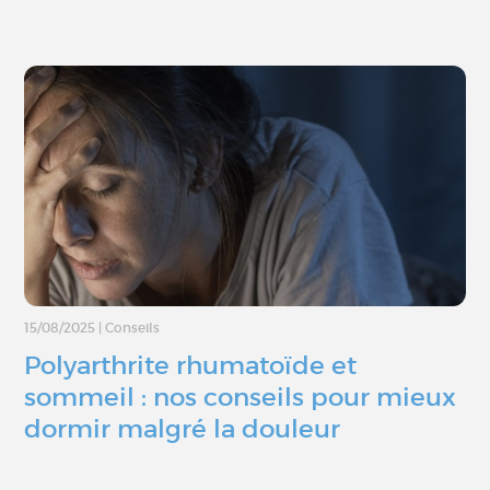
15/08/2025
|
Conseils
Polyarthrite rhumatoïde et
sommeil : nos conseils pour mieux
dormir malgré la douleur