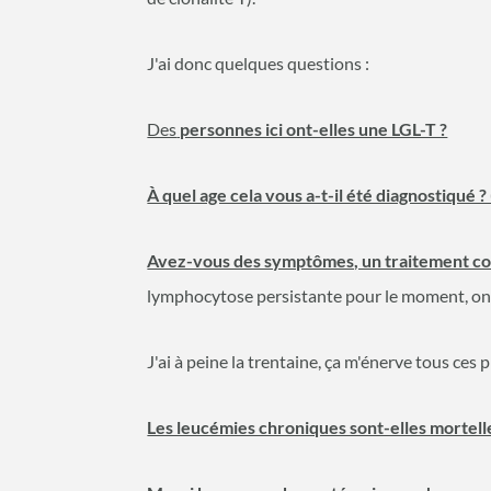
J'ai donc quelques questions :
Des
personnes ici ont-elles une LGL-T ?
À quel age cela vous a-t-il été diagnostiqué ?
Avez-vous des symptômes, un traitement co
lymphocytose persistante pour le moment, on 
J'ai à peine la trentaine, ça m'énerve tous ces 
Les leucémies chroniques sont-elles mortelle