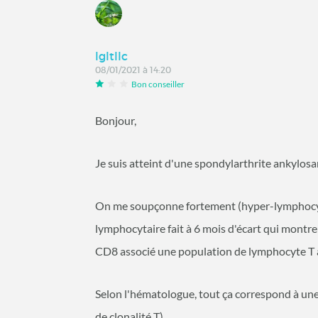
lgltllc
08/01/2021 à 14:20
Bon conseiller
Bonjour,
Je suis atteint d'une spondylarthrite ankylo
On me soupçonne fortement (hyper-lymphocy
lymphocytaire fait à 6 mois d'écart qui montr
CD8 associé une population de lymphocyte T 
Selon l'hématologue, tout ça correspond à une
de clonalité T).