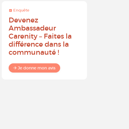
Enquête
Enquête
Devenez
Sur une 
Ambassadeur
à 10, que
Carenity – Faites la
probabil
différence dans la
recomm
communauté !
Carenit
à un pro
Je donne mon avis
Je donne