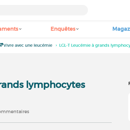
aments
Enquêtes
Magaz
Vivre avec une leucémie
LGL-T Leucémie à grands lymphocy
rands lymphocytes
ommentaires