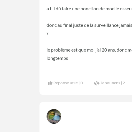
a t il dû faire une ponction de moelle osse
donc au final juste de la surveillance jama
?
le problème est que moi j’ai 20 ans, donc
longtemps
Réponse utile |
0
Je soutiens |
2