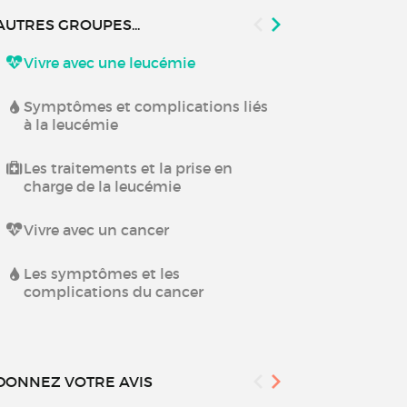
AUTRES GROUPES...
Vivre avec une leucémie
Diagnostic e
cancer
Symptômes et complications liés
à la leucémie
Les traiteme
Les traitements et la prise en
Recherche et 
charge de la leucémie
Vivre avec 
Vivre avec un cancer
Le diagnostic
Les symptômes et les
soin dans le
complications du cancer
DONNEZ VOTRE AVIS