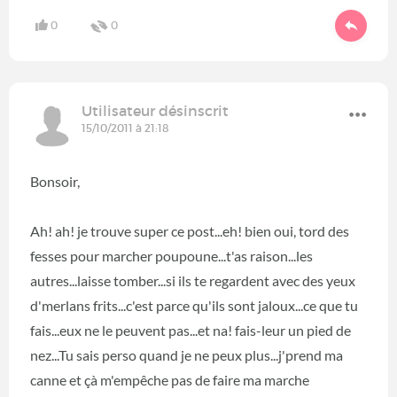
0
0
Utilisateur désinscrit
15/10/2011 à 21:18
Bonsoir,
Ah! ah! je trouve super ce post...eh! bien oui, tord des
fesses pour marcher poupoune...t'as raison...les
autres...laisse tomber...si ils te regardent avec des yeux
d'merlans frits...c'est parce qu'ils sont jaloux...ce que tu
fais...eux ne le peuvent pas...et na! fais-leur un pied de
nez...Tu sais perso quand je ne peux plus...j'prend ma
canne et çà m'empêche pas de faire ma marche