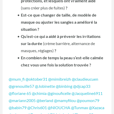
protections, et lesquels ont vraiment aidé
(sans créer plus de fuites)
?
Est-ce que changer de taille, de modèle de
masque ou ajuster les sangles a amélioré la
situation ?
Qu’est-ce qui a aidé à prévenir les irritations
sur la durée
(crème barrière, alternance de
masques, réglages)
?
En combien de temps la peau s’est-elle calmée
chez vous une fois la solution trouvée ?
@mum_fi
@oktober31
@mimibreizh
@claudieucuen
@grenouille57
@Jobinette
@binbing
@djcap33
@floriane 65
@chimia
@ginouficelle
@Jacqueline6911
@mariann2005
@berland
@mamyfilou
@poumon79
@babin79
@Chris601
@NIOUCHA
@Tunmax
@Xazaca