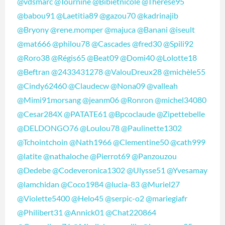
@vdsmarc
@Tournine
@Bibietnicole
@Therese95
@babou91
@Laetitia89
@gazou70
@kadrinajib
@Bryony
@rene.momper
@majuca
@Banani
@iseult
@mat666
@philou78
@Cascades
@fred30
@Spili92
@Roro38
@Régis65
@Beat09
@Domi40
@Lolotte18
@Beftran
@2433431278
@ValouDreux28
@michèle55
@Cindy62460
@Claudecw
@Nona09
@valleah
@Mimi91morsang
@jeanm06
@Ronron
@michel34080
@Cesar284X
@PATATE61
@Bpcoclaude
@Zipettebelle
@DELDONGO76
@Loulou78
@Paulinette1302
@Tchointchoin
@Nath1966
@Clementine50
@cath999
@latite
@nathaloche
@Pierrot69
@Panzouzou
@Dedebe
@Codeveronica1302
@Ulysse51
@Yvesamay
@lamchidan
@Coco1984
@lucia-83
@Muriel27
@Violette5400
@Helo45
@serpic-o2
@mariegiafr
@Philibert31
@Annick01
@Chat220864