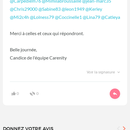
@Carpediem76
@Mimilabroussaille
@jean-marc35
@Chris29000
@Sabine83
@leon1949
@Kerley
@Mi2c4h
@Lolness79
@Coccinelle1
@Lina79
@Catleya
Merci à celles et ceux qui répondront.
Belle journée,
Candice de l'équipe Carenity
Voir la signature
0
0
DONNEZ VOTRE AVIS