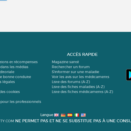
ACCÈS RAPIDE
ations et récompenses
Magazine santé
 dans les médias
Rechercher un forum
ditoriale
S'informer sur une maladie
de bonne conduite
Voir les avis sur les médicaments
s légales
Liste des forums (A-Z)
Liste des fiches maladies (A-Z)
des cookies
Liste des fiches médicaments (A-Z)
 pour les professionnels
Langue
NE PERMET PAS ET NE SE SUBSTITUE PAS À UNE CONSU
TY.COM