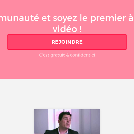
munauté et soyez le premier 
vidéo !
REJOINDRE
C'est gratuit & confidentiel