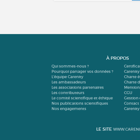
À PROPOS
Qui sommes-nous ?
Certific
Pourquoi partager vos données ?
Carenity
L'équipe Carenity
Charte é
Les ambassadeurs
Charte 
Les associations partenaires
Mention
Les contributeurs
CGU
Le comité scientifique et éthique
Gestion 
Nos publications scientifiques
Contact
Nos engagements
Carenity
LE SITE
WWW.CARENI